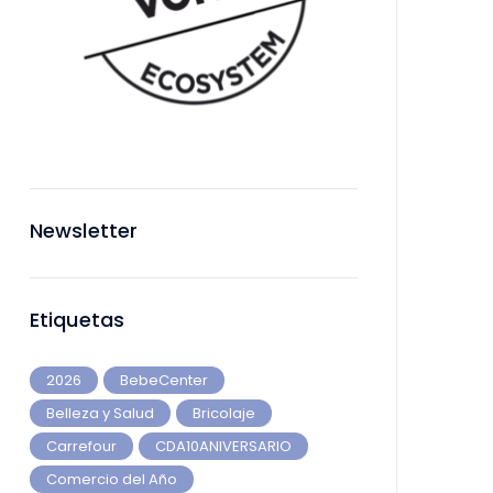
Newsletter
Etiquetas
2026
BebeCenter
Belleza y Salud
Bricolaje
Carrefour
CDA10ANIVERSARIO
Comercio del Año