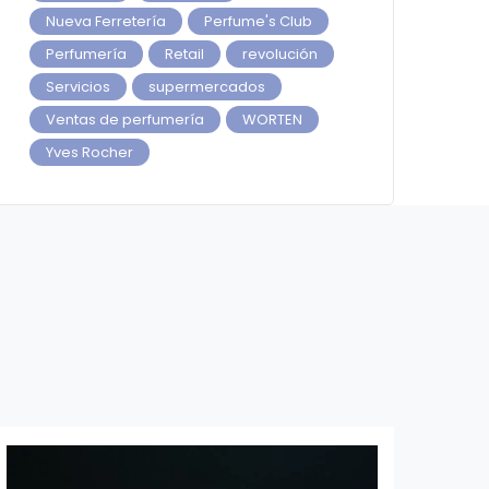
Nueva Ferretería
Perfume's Club
Perfumería
Retail
revolución
Servicios
supermercados
Ventas de perfumería
WORTEN
Yves Rocher