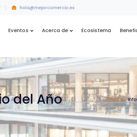
7
hola@mejorcomercio.es
Eventos
Acerca de
Ecosistema
Benefi
io del Año
Home
Info