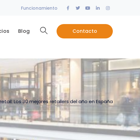
Facebook
Twitter
Youtube
LinkedIn
Instagram
Funcionamiento
Profile
Profile
Profile
Profile
Profile
cios
Blog
Contacto
retail: Los 30 mejores retailers del año en España