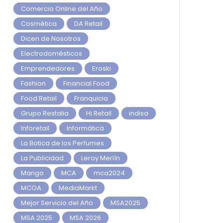
Comercio Online del Año
Cosmética
DA Retail
Dicen de Nosotros
Electrodomésticos
Emprendedores
Eroski
Fashion
Financial Food
Food Retail
Franquicia
Grupo Restalia
Hi Retail
indisa
Inforetail
Informática
La Botica de los Perfumes
La Publicidad
Leroy Merlín
Mango
MCA
mca2024
MCOA
MediaMarkt
Mejor Servicio del Año
MSA2025
MSA 2025
MSA 2026