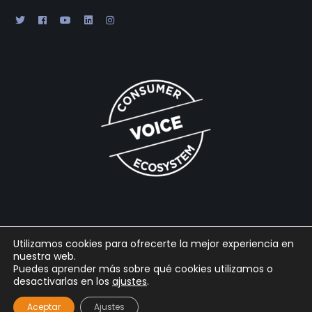
Utilizamos cookies para ofrecerte la mejor experiencia en
nuestra web.
2025 © Gabaon Conseil SL |
Legal
|
Cookies
|
Privacidad
|
Puedes aprender más sobre qué cookies utilizamos o
desactivarlas en los
ajustes
.
Powered by
Arpaclick
Aceptar
Ajustes