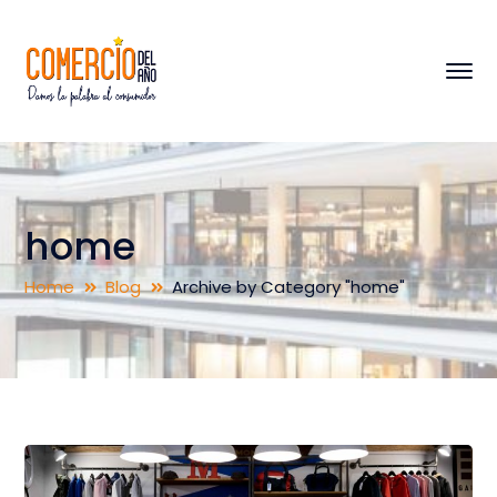
home
Home
Blog
Archive by Category "home"