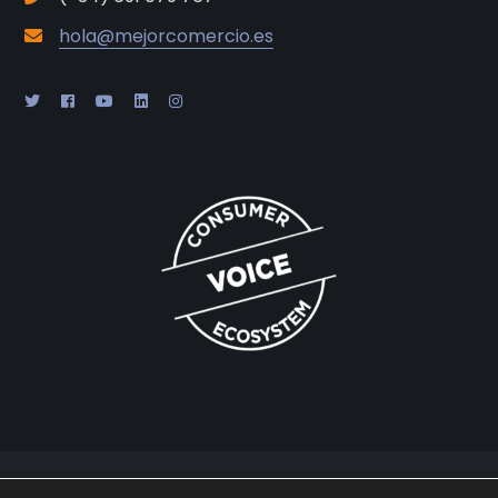
hola@mejorcomercio.es
2025 © Gabaon Conseil SL |
Legal
|
Cookies
|
Privacidad
|