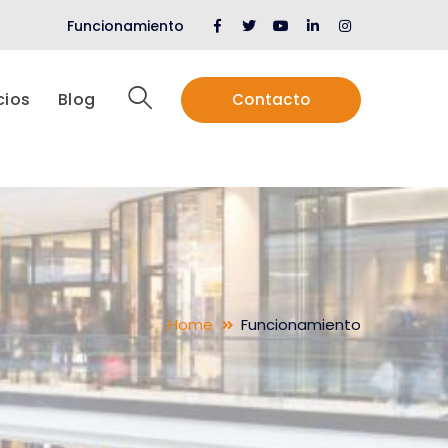
Facebook
Twitter
Youtube
LinkedIn
Instagram
Funcionamiento
Profile
Profile
Profile
Profile
Profile
cios
Blog
Contacto
Home
Funcionamiento