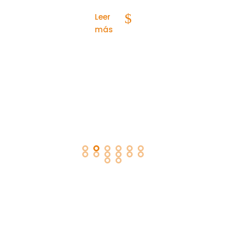
Leer
Leer
Leer
más
más
más
¡NO ESPERES MÁS E