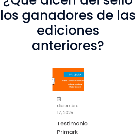
¿Qué dicen del sello
los ganadores de las
ediciones
anteriores?
enero
22, 2026
diciembre
diciembre
17, 2025
4, 2025
Testimonio
Testimonio
Testimoni
BebeCenter
Primark
Udon