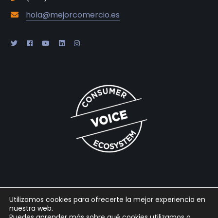
hola@mejorcomercio.es
Utilizamos cookies para ofrecerte la mejor experiencia en
nuestra web.
2025 © Gabaon Conseil SL |
Legal
|
Cookies
|
Privacidad
|
Puedes aprender más sobre qué cookies utilizamos o