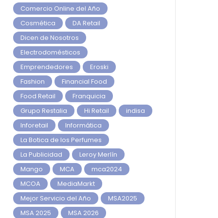
Comercio Online del Año
Cosmética
DA Retail
Dicen de Nosotros
Electrodomésticos
Emprendedores
Eroski
Fashion
Financial Food
Food Retail
Franquicia
Grupo Restalia
Hi Retail
indisa
Inforetail
Informática
La Botica de los Perfumes
La Publicidad
Leroy Merlín
Mango
MCA
mca2024
MCOA
MediaMarkt
Mejor Servicio del Año
MSA2025
MSA 2025
MSA 2026