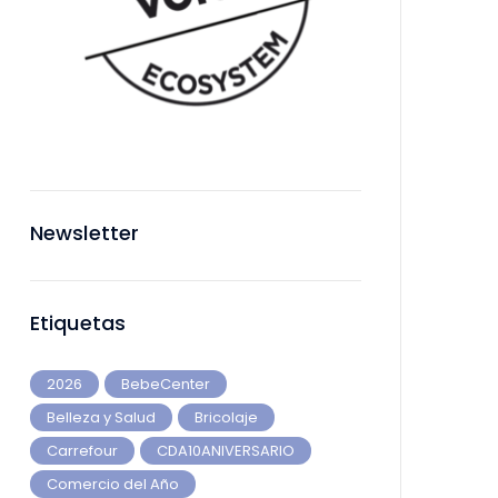
Newsletter
Etiquetas
2026
BebeCenter
Belleza y Salud
Bricolaje
Carrefour
CDA10ANIVERSARIO
Comercio del Año