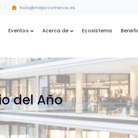
7
hola@mejorcomercio.es
Eventos
Acerca de
Ecosistema
Benefi
io del Año