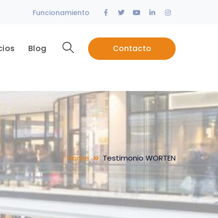
Facebook
Twitter
Youtube
LinkedIn
Instagram
Funcionamiento
Profile
Profile
Profile
Profile
Profile
cios
Blog
Contacto
Home
Testimonio WORTEN