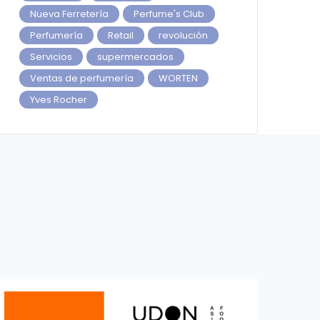
Nueva Ferretería
Perfume's Club
Perfumería
Retail
revolución
Servicios
supermercados
Ventas de perfumería
WORTEN
Yves Rocher