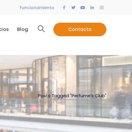
Facebook
Twitter
Youtube
LinkedIn
Instagram
Funcionamiento
Profile
Profile
Profile
Profile
Profile
cios
Blog
Contacto
Home
Blog
Posts Tagged "Perfume’s Club"