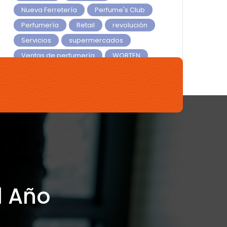
Nueva Ferretería
Perfume's Club
Perfumería
Retail
revolución
Servicios
supermercados
Ventas de perfumería
WORTEN
Yves Rocher
l Año