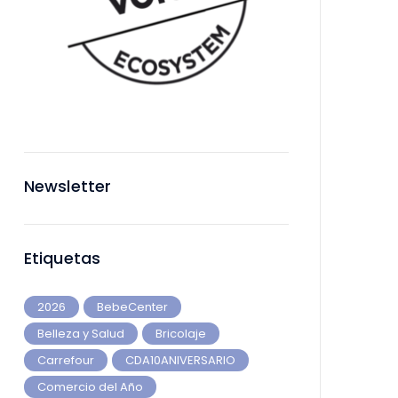
Newsletter
Etiquetas
2026
BebeCenter
Belleza y Salud
Bricolaje
Carrefour
CDA10ANIVERSARIO
Comercio del Año