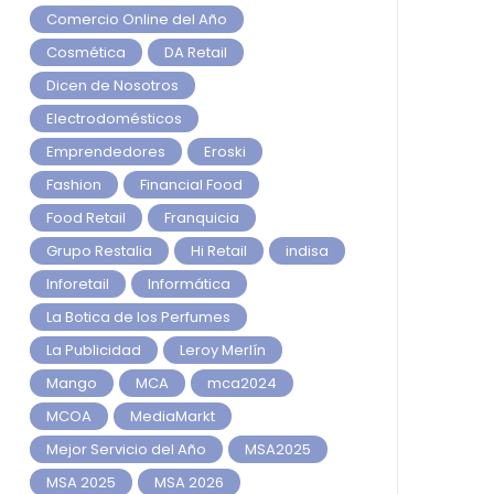
Comercio Online del Año
Cosmética
DA Retail
Dicen de Nosotros
Electrodomésticos
Emprendedores
Eroski
Fashion
Financial Food
Food Retail
Franquicia
Grupo Restalia
Hi Retail
indisa
Inforetail
Informática
La Botica de los Perfumes
La Publicidad
Leroy Merlín
Mango
MCA
mca2024
MCOA
MediaMarkt
Mejor Servicio del Año
MSA2025
MSA 2025
MSA 2026