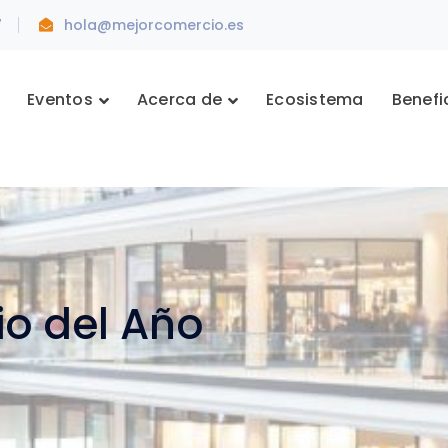
7
hola@mejorcomercio.es
Eventos
Acerca de
Ecosistema
Benefi
io del Año