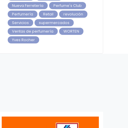
Nueva Ferretería
Perfume's Club
Perfumería
Retail
revolución
Servicios
supermercados
Ventas de perfumería
WORTEN
Yves Rocher