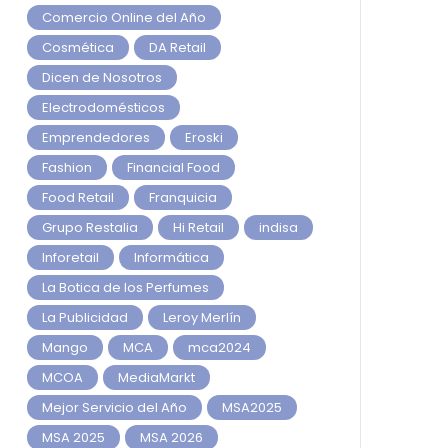
Comercio Online del Año
Cosmética
DA Retail
Dicen de Nosotros
Electrodomésticos
Emprendedores
Eroski
Fashion
Financial Food
Food Retail
Franquicia
Grupo Restalia
Hi Retail
indisa
Inforetail
Informática
La Botica de los Perfumes
La Publicidad
Leroy Merlín
Mango
MCA
mca2024
MCOA
MediaMarkt
Mejor Servicio del Año
MSA2025
MSA 2025
MSA 2026