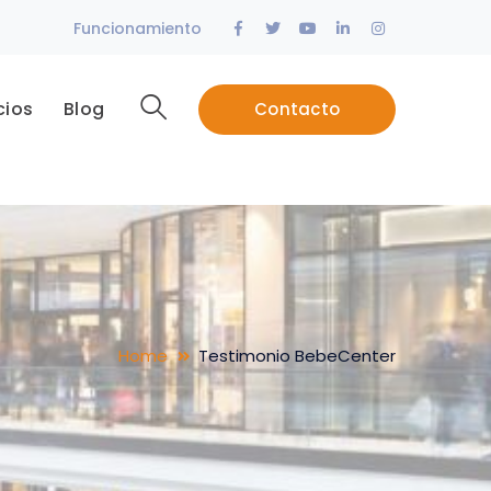
Facebook
Twitter
Youtube
LinkedIn
Instagram
Funcionamiento
Profile
Profile
Profile
Profile
Profile
cios
Blog
Contacto
Home
Testimonio BebeCenter