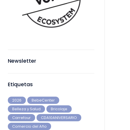
Newsletter
Etiquetas
2026
BebeCenter
Belleza y Salud
Bricolaje
Carrefour
CDA10ANIVERSARIO
Comercio del Año