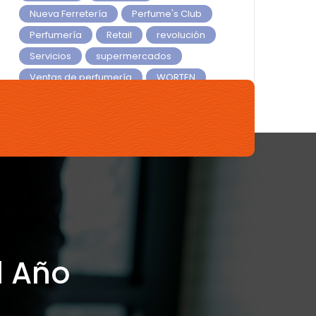
Nueva Ferretería
Perfume's Club
Perfumería
Retail
revolución
Servicios
supermercados
Ventas de perfumería
WORTEN
Yves Rocher
l Año