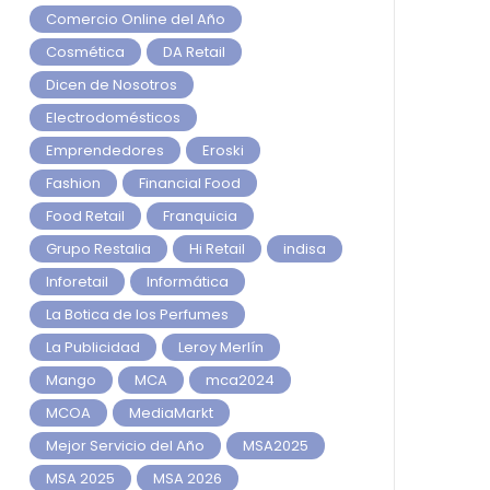
Comercio Online del Año
Cosmética
DA Retail
Dicen de Nosotros
Electrodomésticos
Emprendedores
Eroski
Fashion
Financial Food
Food Retail
Franquicia
Grupo Restalia
Hi Retail
indisa
Inforetail
Informática
La Botica de los Perfumes
La Publicidad
Leroy Merlín
Mango
MCA
mca2024
MCOA
MediaMarkt
Mejor Servicio del Año
MSA2025
MSA 2025
MSA 2026