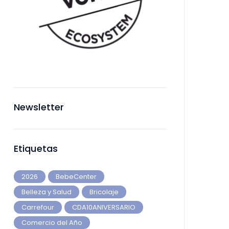
Newsletter
Etiquetas
2026
BebeCenter
Belleza y Salud
Bricolaje
Carrefour
CDA10ANIVERSARIO
Comercio del Año