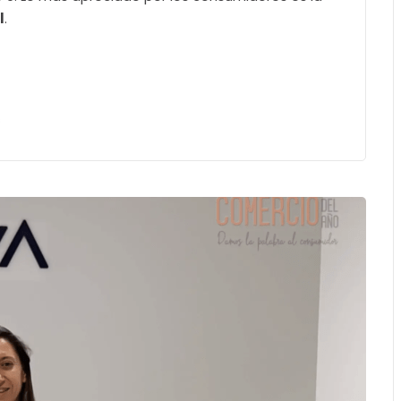
l
.
s