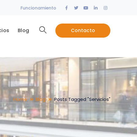
Facebook
Twitter
Youtube
LinkedIn
Instagram
Funcionamiento
Profile
Profile
Profile
Profile
Profile
cios
Blog
Contacto
Home
Blog
Posts Tagged "Servicios"