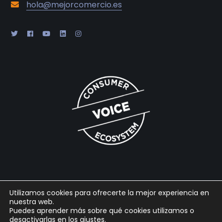
hola@mejorcomercio.es
Utilizamos cookies para ofrecerte la mejor experiencia en
nuestra web.
2025 © Gabaon Conseil SL |
Legal
|
Cookies
|
Privacidad
|
Puedes aprender más sobre qué cookies utilizamos o
desactivarlas en los
ajustes
.
Powered by
Arpaclick