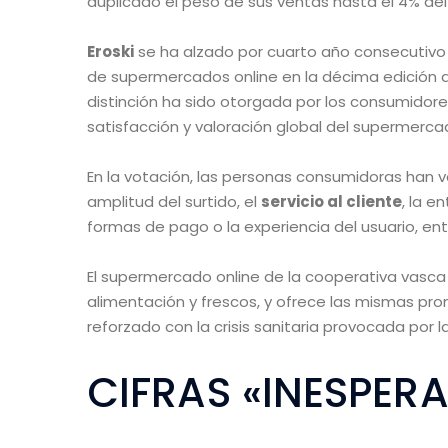
duplicado el peso de sus ventas hasta el 4% del
Eroski
se ha alzado por cuarto año consecutivo
de supermercados online en la décima edición d
distinción ha sido otorgada por los consumidore
satisfacción y valoración global del supermerca
En la votación, las personas consumidoras han v
amplitud del surtido, el
servicio al cliente
, la e
formas de pago o la experiencia del usuario, ent
El supermercado online de la cooperativa vasc
alimentación y frescos, y ofrece las mismas pr
reforzado con la crisis sanitaria provocada por l
CIFRAS «INESPER