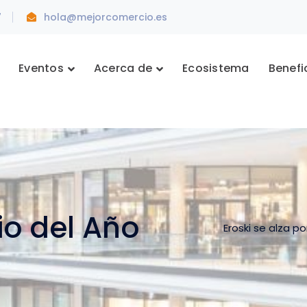
7
hola@mejorcomercio.es
Eventos
Acerca de
Ecosistema
Benefi
io del Año
Eroski se alza p