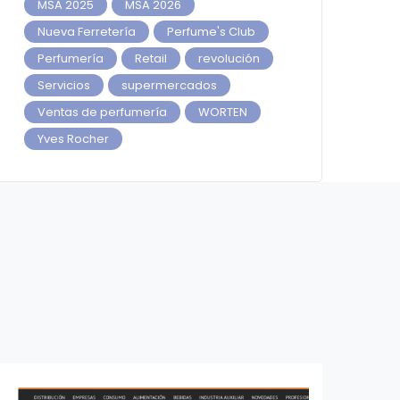
MSA 2025
MSA 2026
Nueva Ferretería
Perfume's Club
Perfumería
Retail
revolución
Servicios
supermercados
Ventas de perfumería
WORTEN
Yves Rocher