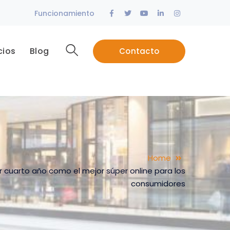
Facebook
Twitter
Youtube
LinkedIn
Instagram
Funcionamiento
Profile
Profile
Profile
Profile
Profile
cios
Blog
Contacto
Home
or cuarto año como el mejor súper online para los
consumidores