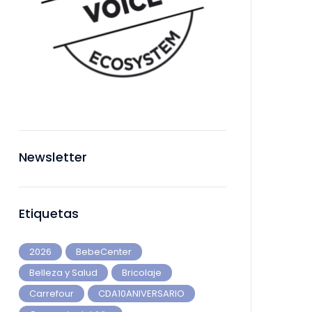
Newsletter
Etiquetas
2026
BebeCenter
Belleza y Salud
Bricolaje
Carrefour
CDA10ANIVERSARIO