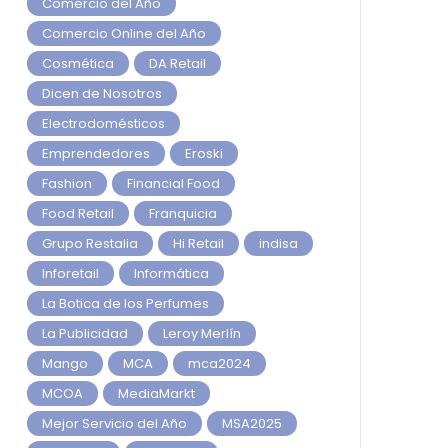
Comercio del Año
Comercio Online del Año
Cosmética
DA Retail
Dicen de Nosotros
Electrodomésticos
Emprendedores
Eroski
Fashion
Financial Food
Food Retail
Franquicia
Grupo Restalia
Hi Retail
indisa
Inforetail
Informática
La Botica de los Perfumes
La Publicidad
Leroy Merlín
Mango
MCA
mca2024
MCOA
MediaMarkt
Mejor Servicio del Año
MSA2025