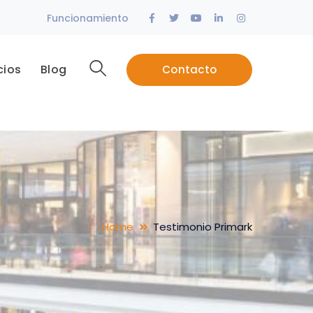
Facebook
Twitter
Youtube
LinkedIn
Instagram
Funcionamiento
Profile
Profile
Profile
Profile
Profile
cios
Blog
Contacto
Home
Testimonio Primark