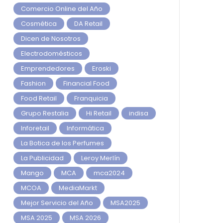
Comercio Online del Año
Cosmética
DA Retail
Dicen de Nosotros
Electrodomésticos
Emprendedores
Eroski
Fashion
Financial Food
Food Retail
Franquicia
Grupo Restalia
Hi Retail
indisa
Inforetail
Informática
La Botica de los Perfumes
La Publicidad
Leroy Merlín
Mango
MCA
mca2024
MCOA
MediaMarkt
Mejor Servicio del Año
MSA2025
MSA 2025
MSA 2026