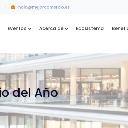
7
hola@mejorcomercio.es
Eventos
Acerca de
Ecosistema
Benefi
io del Año