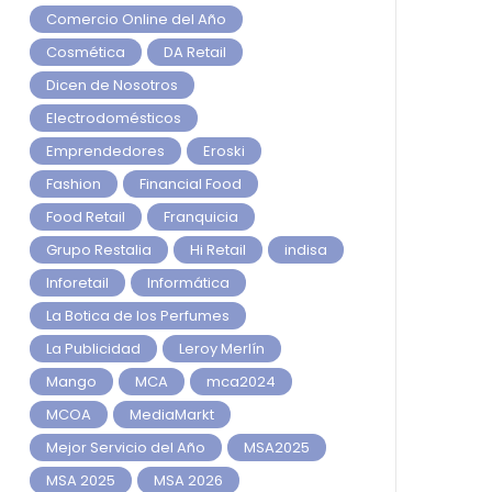
Comercio Online del Año
Cosmética
DA Retail
Dicen de Nosotros
Electrodomésticos
Emprendedores
Eroski
Fashion
Financial Food
Food Retail
Franquicia
Grupo Restalia
Hi Retail
indisa
Inforetail
Informática
La Botica de los Perfumes
La Publicidad
Leroy Merlín
Mango
MCA
mca2024
MCOA
MediaMarkt
Mejor Servicio del Año
MSA2025
MSA 2025
MSA 2026