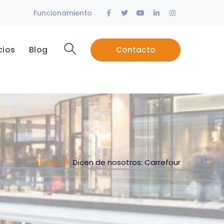
Facebook
Twitter
Youtube
LinkedIn
Instagram
Funcionamiento
Profile
Profile
Profile
Profile
Profile
cios
Blog
Contacto
Home
Dicen de nosotros: Carrefour