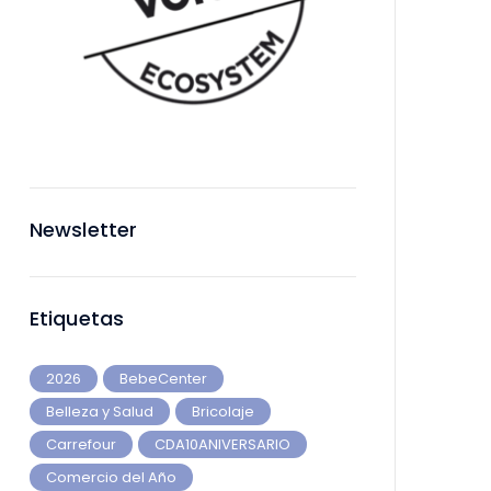
Newsletter
Etiquetas
2026
BebeCenter
Belleza y Salud
Bricolaje
Carrefour
CDA10ANIVERSARIO
Comercio del Año