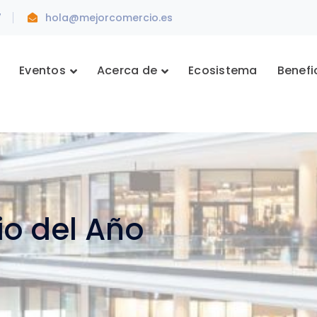
7
hola@mejorcomercio.es
Eventos
Acerca de
Ecosistema
Benefi
io del Año