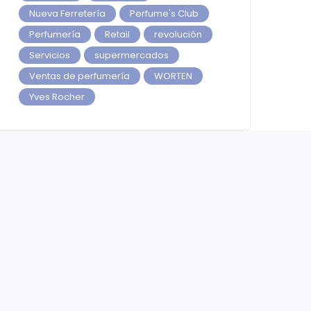
Nueva Ferretería
Perfume's Club
Perfumería
Retail
revolución
Servicios
supermercados
Ventas de perfumería
WORTEN
Yves Rocher