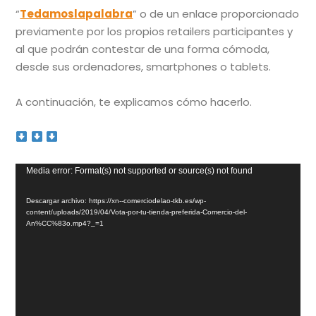
“
Tedamoslapalabra
” o de un enlace proporcionado
previamente por los propios retailers participantes y
al que podrán contestar de una forma cómoda,
desde sus ordenadores, smartphones o tablets.
A continuación, te explicamos cómo hacerlo.
Reproductor
Media error: Format(s) not supported or source(s) not found
de
Descargar archivo: https://xn--comerciodelao-tkb.es/wp-
vídeo
content/uploads/2019/04/Vota-por-tu-tienda-preferida-Comercio-del-
An%CC%83o.mp4?_=1