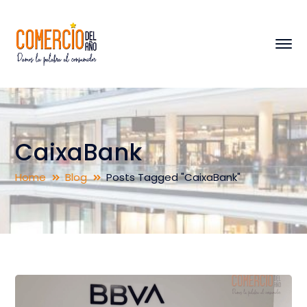
CaixaBank
Home
Blog
Posts Tagged "CaixaBank"