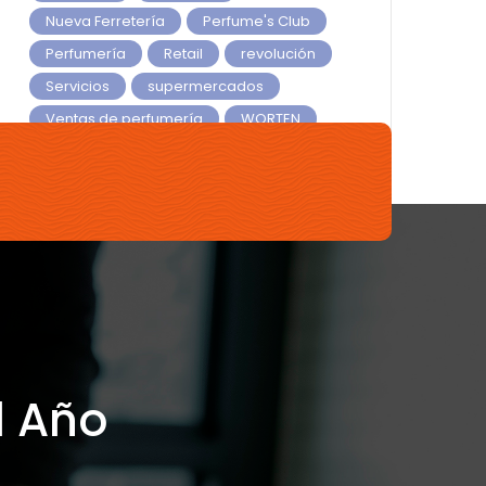
Nueva Ferretería
Perfume's Club
Perfumería
Retail
revolución
Servicios
supermercados
Ventas de perfumería
WORTEN
Yves Rocher
l Año