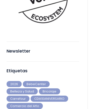
Newsletter
Etiquetas
2026
BebeCenter
Belleza y Salud
Bricolaje
Carrefour
CDA10ANIVERSARIO
Comercio del Año