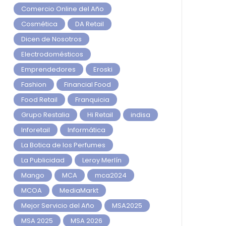
Comercio Online del Año
Cosmética
DA Retail
Dicen de Nosotros
Electrodomésticos
Emprendedores
Eroski
Fashion
Financial Food
Food Retail
Franquicia
Grupo Restalia
Hi Retail
indisa
Inforetail
Informática
La Botica de los Perfumes
La Publicidad
Leroy Merlín
Mango
MCA
mca2024
MCOA
MediaMarkt
Mejor Servicio del Año
MSA2025
MSA 2025
MSA 2026