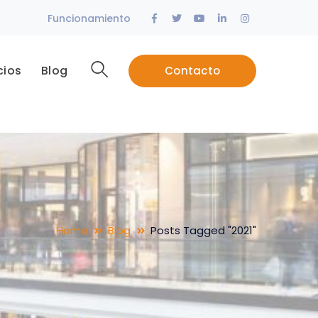
Facebook
Twitter
Youtube
LinkedIn
Instagram
Funcionamiento
Profile
Profile
Profile
Profile
Profile
cios
Blog
Contacto
Home
Blog
Posts Tagged "2021"