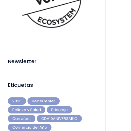
Newsletter
Etiquetas
2026
BebeCenter
Belleza y Salud
Bricolaje
Carrefour
CDA10ANIVERSARIO
Comercio del Año