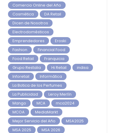
Comercio Online del Año
Cosmética
DA Retail
Dicen de Nosotros
Electrodomésticos
Emprendedores
Eroski
Fashion
Financial Food
Food Retail
Franquicia
Grupo Restalia
Hi Retail
indisa
Inforetail
Informática
La Botica de los Perfumes
La Publicidad
Leroy Merlín
Mango
MCA
mca2024
MCOA
MediaMarkt
Mejor Servicio del Año
MSA2025
MSA 2025
MSA 2026