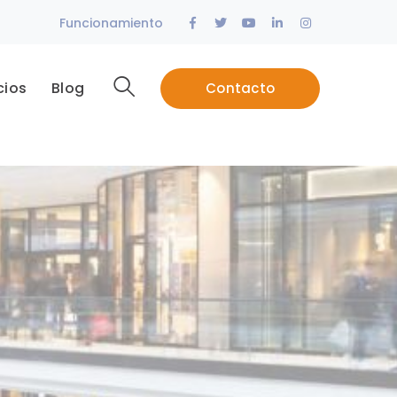
Facebook
Twitter
Youtube
LinkedIn
Instagram
Funcionamiento
Profile
Profile
Profile
Profile
Profile
cios
Blog
Contacto