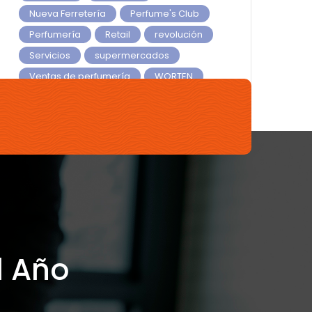
Nueva Ferretería
Perfume's Club
Perfumería
Retail
revolución
Servicios
supermercados
Ventas de perfumería
WORTEN
Yves Rocher
l Año