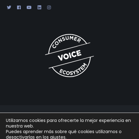
2025 © Gabaon Conseil SL |
Legal
|
Cookies
|
Privacidad
|
Utilizamos cookies para ofrecerte la mejor experiencia en
Powered by
Arpaclick
nuestra web.
Puedes aprender más sobre qué cookies utilizamos o
desactivarlas en los
ajustes
.