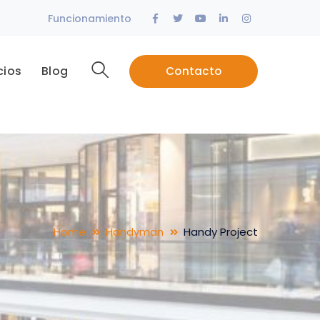
Facebook
Twitter
Youtube
LinkedIn
Instagram
Funcionamiento
Profile
Profile
Profile
Profile
Profile
cios
Blog
Contacto
Home
Handyman
Handy Project