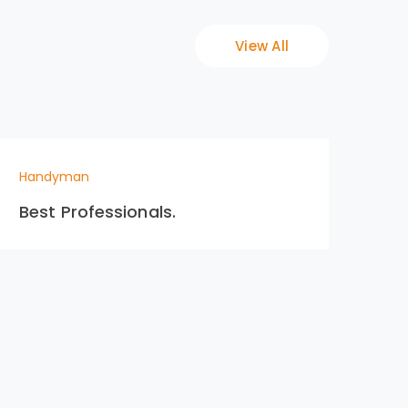
View All
Handyman
Ha
Best Professionals.
Cr