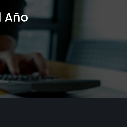
l Año