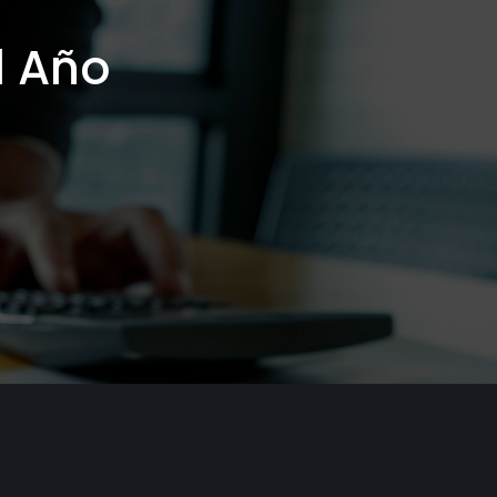
l Año