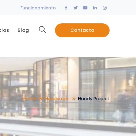
Facebook
Twitter
Youtube
LinkedIn
Instagram
Funcionamiento
Profile
Profile
Profile
Profile
Profile
cios
Blog
Contacto
Home
Handyman
Handy Project