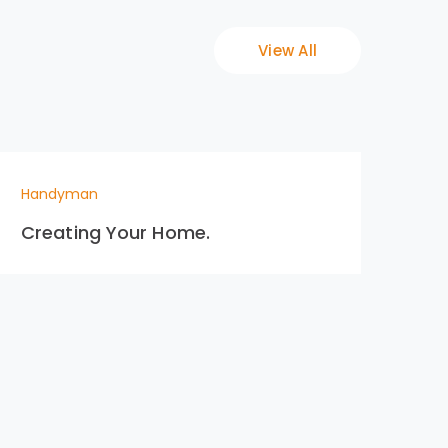
View All
Handyman
Ha
Creating Your Home.
Ext