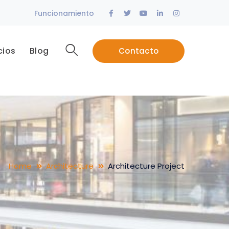
Facebook
Twitter
Youtube
LinkedIn
Instagram
Funcionamiento
Profile
Profile
Profile
Profile
Profile
cios
Blog
Contacto
Home
Architecture
Architecture Project