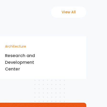
View All
Architecture
Arc
Research and
Bui
Development
Yo
Center
Dr