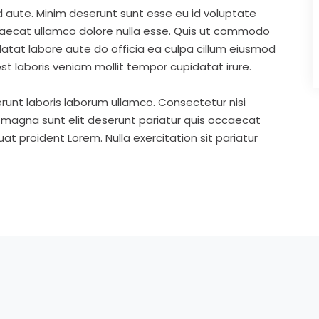
d aute. Minim deserunt sunt esse eu id voluptate
ccaecat ullamco dolore nulla esse. Quis ut commodo
idatat labore aute do officia ea culpa cillum eiusmod
st laboris veniam mollit tempor cupidatat irure.
runt laboris laborum ullamco. Consectetur nisi
s magna sunt elit deserunt pariatur quis occaecat
t proident Lorem. Nulla exercitation sit pariatur