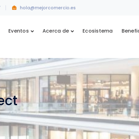
7
hola@mejorcomercio.es
Eventos
Acerca de
Ecosistema
Benefi
ect